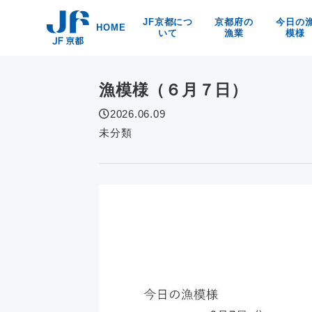
Skip
JF京都につ
京都府の
今日の
to
HOME
いて
漁業
模様
content
漁協紹介
京都の漁業・漁法
京都府
海洋環境保全
京・丹後の漁業漁村
食
漁模様（６月７日）
リンク
京の特産品
なぜなの？
2026.06.09
京都の海の幸
未分類