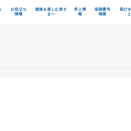
漁
お役立ち
遊漁を楽しむ皆さ
求人情
追跡番号
底び
情報
まへ
報
検索
の魚を使ったお料理メニュー
京都府漁業利用協定
漁師求人
べる！買う！体験する！
漁具被害防止についてのお願い
京都府漁協の職員募集
魚料理レシピ
マイナビ
イベント情報
お知らせ