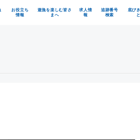
漁
お役立ち
遊漁を楽しむ皆さ
求人情
追跡番号
底び
情報
まへ
報
検索
の魚を使ったお料理メニュー
京都府漁業利用協定
漁師求人
べる！買う！体験する！
漁具被害防止についてのお願い
京都府漁協の職員募集
魚料理レシピ
マイナビ
イベント情報
お知らせ