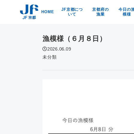
Skip
JF京都につ
京都府の
今日の
to
HOME
いて
漁業
模様
content
漁協紹介
京都の漁業・漁法
京都府
海洋環境保全
京・丹後の漁業漁村
食
漁模様（６月８日）
リンク
京の特産品
なぜなの？
2026.06.09
京都の海の幸
未分類