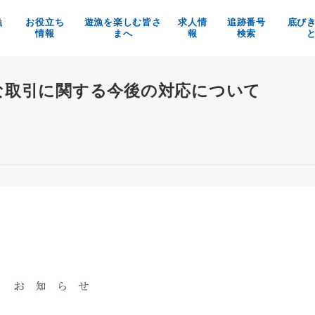
漁
お役立ち
遊漁を楽しむ皆さ
求人情
追跡番号
底び
情報
まへ
報
検索
の魚を使ったお料理メニュー
京都府漁業利用協定
漁師求人
べる！買う！体験する！
漁具被害防止についてのお願い
京都府漁協の職員募集
な取引に関する今後の対応について
魚料理レシピ
マイナビ
イベント情報
お知らせ