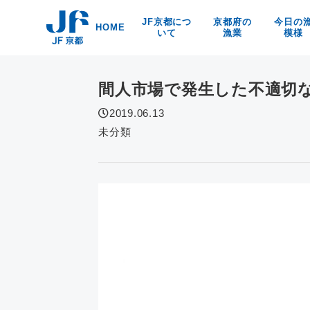
Skip
JF京都につ
京都府の
今日の
to
HOME
いて
漁業
模様
content
漁協紹介
京都の漁業・漁法
京都府
海洋環境保全
京・丹後の漁業漁村
食
間人市場で発生した不適切
リンク
京の特産品
なぜなの？
2019.06.13
京都の海の幸
未分類