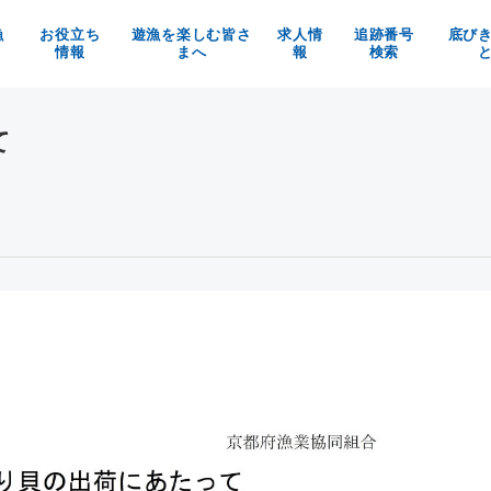
漁
お役立ち
遊漁を楽しむ皆さ
求人情
追跡番号
底び
情報
まへ
報
検索
の魚を使ったお料理メニュー
京都府漁業利用協定
漁師求人
べる！買う！体験する！
漁具被害防止についてのお願い
京都府漁協の職員募集
て
魚料理レシピ
マイナビ
イベント情報
お知らせ