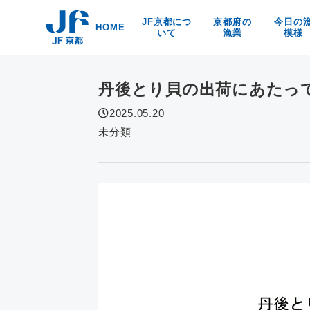
Skip
JF京都につ
京都府の
今日の
to
HOME
いて
漁業
模様
content
漁協紹介
京都の漁業・漁法
京都府
海洋環境保全
京・丹後の漁業漁村
食
丹後とり貝の出荷にあたっ
リンク
京の特産品
なぜなの？
2025.05.20
京都の海の幸
未分類