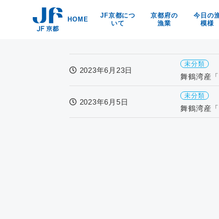
Skip
JF京都につ
京都府の
今日の
to
HOME
いて
漁業
模様
content
漁協紹介
京都の漁業・漁法
京都府
海洋環境保全
京・丹後の漁業漁村
食
未分類
リンク
京の特産品
2023年6月23日
舞鶴湾産「
なぜなの？
京都の海の幸
未分類
2023年6月5日
舞鶴湾産「