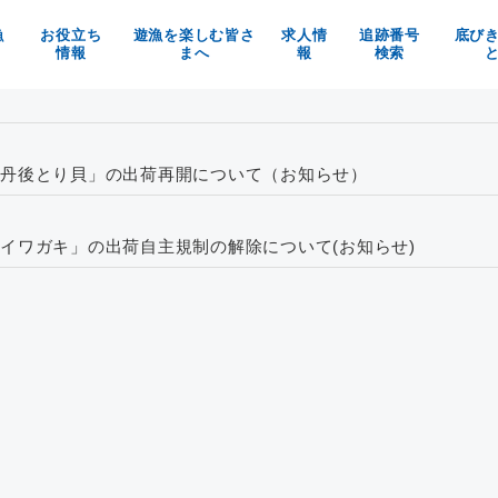
漁
お役立ち
遊漁を楽しむ皆さ
求人情
追跡番号
底び
情報
まへ
報
検索
の魚を使ったお料理メニュー
京都府漁業利用協定
漁師求人
べる！買う！体験する！
漁具被害防止についてのお願い
京都府漁協の職員募集
魚料理レシピ
マイナビ
丹後とり貝」の出荷再開について（お知らせ）
イベント情報
お知らせ
イワガキ」の出荷自主規制の解除について(お知らせ)