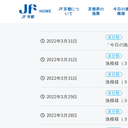
Skip
JF京都につ
京都府の
今日の
to
HOME
いて
漁業
模様
content
漁協紹介
京都の漁業・漁法
京都府
海洋環境保全
京・丹後の漁業漁村
食
未分類
リンク
京の特産品
2022年3月31日
「今日の漁
なぜなの？
京都の海の幸
未分類
2022年3月31日
漁模様（３
未分類
2022年3月31日
漁模様（３
未分類
2022年3月29日
漁模様（３
未分類
2022年3月28日
漁模様（３