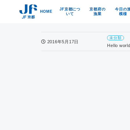
Skip
JF京都につ
京都府の
今日の
to
HOME
いて
漁業
模様
content
漁協紹介
京都の漁業・漁法
京都府
海洋環境保全
京・丹後の漁業漁村
食
未分類
リンク
京の特産品
2016年5月17日
Hello world
なぜなの？
京都の海の幸