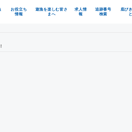
漁
お役立ち
遊漁を楽しむ皆さ
求人情
追跡番号
底び
情報
まへ
報
検索
の魚を使ったお料理メニュー
京都府漁業利用協定
漁師求人
べる！買う！体験する！
漁具被害防止についてのお願い
京都府漁協の職員募集
魚料理レシピ
マイナビ
!
イベント情報
お知らせ