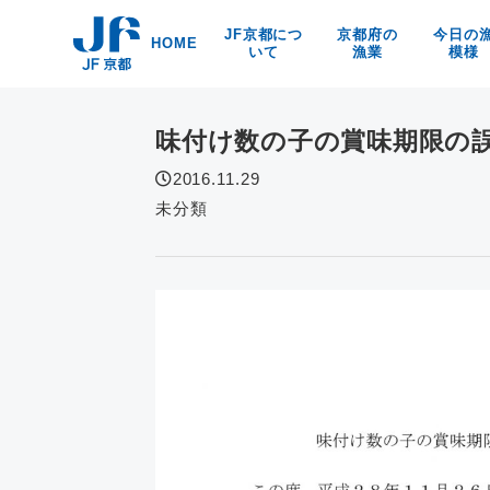
Skip
JF京都につ
京都府の
今日の
to
HOME
いて
漁業
模様
content
漁協紹介
京都の漁業・漁法
京都府
海洋環境保全
京・丹後の漁業漁村
食
味付け数の子の賞味期限の
リンク
京の特産品
なぜなの？
2016.11.29
京都の海の幸
未分類