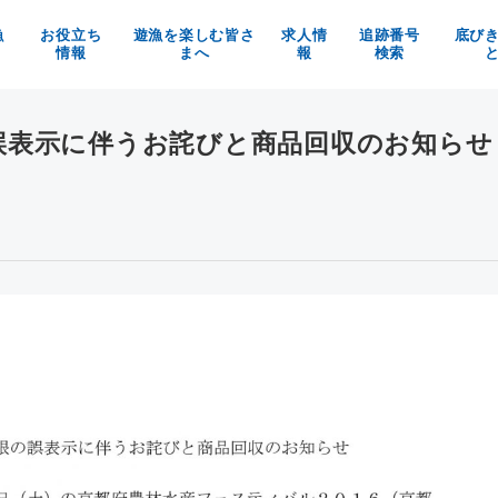
漁
お役立ち
遊漁を楽しむ皆さ
求人情
追跡番号
底び
情報
まへ
報
検索
の魚を使ったお料理メニュー
京都府漁業利用協定
漁師求人
べる！買う！体験する！
漁具被害防止についてのお願い
京都府漁協の職員募集
誤表示に伴うお詫びと商品回収のお知らせ
魚料理レシピ
マイナビ
イベント情報
お知らせ