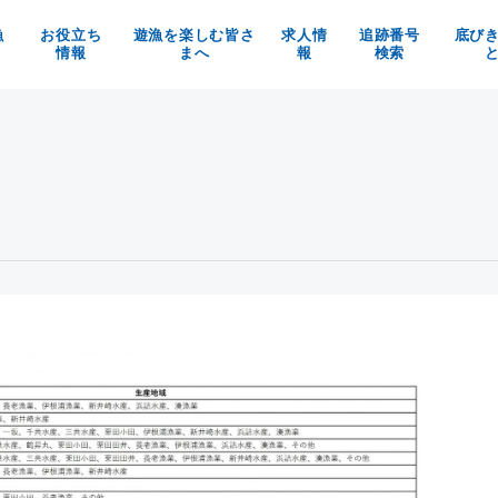
漁
お役立ち
遊漁を楽しむ皆さ
求人情
追跡番号
底び
情報
まへ
報
検索
の魚を使ったお料理メニュー
京都府漁業利用協定
漁師求人
べる！買う！体験する！
漁具被害防止についてのお願い
京都府漁協の職員募集
魚料理レシピ
マイナビ
イベント情報
お知らせ