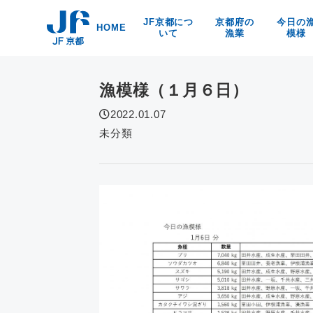
Skip
JF京都につ
京都府の
今日の
to
HOME
いて
漁業
模様
content
漁協紹介
京都の漁業・漁法
京都府
海洋環境保全
京・丹後の漁業漁村
食
漁模様（１月６日）
リンク
京の特産品
なぜなの？
2022.01.07
京都の海の幸
未分類