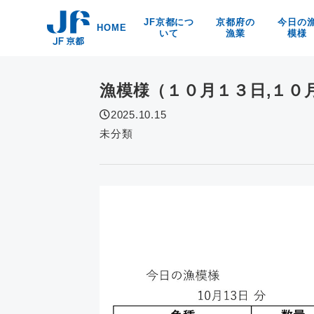
Skip
JF京都につ
京都府の
今日の
to
HOME
いて
漁業
模様
content
漁協紹介
京都の漁業・漁法
京都府
海洋環境保全
京・丹後の漁業漁村
食
漁模様（１０月１３日,１０
リンク
京の特産品
なぜなの？
2025.10.15
京都の海の幸
未分類