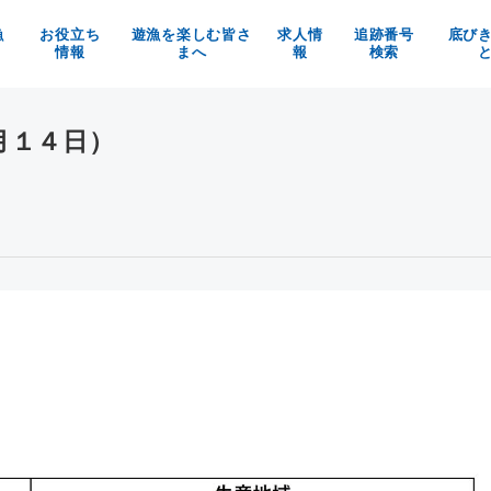
漁
お役立ち
遊漁を楽しむ皆さ
求人情
追跡番号
底び
情報
まへ
報
検索
の魚を使ったお料理メニュー
京都府漁業利用協定
漁師求人
べる！買う！体験する！
漁具被害防止についてのお願い
京都府漁協の職員募集
月１４日）
魚料理レシピ
マイナビ
イベント情報
お知らせ