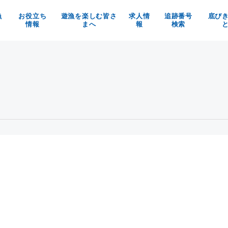
漁
お役立ち
遊漁を楽しむ皆さ
求人情
追跡番号
底び
情報
まへ
報
検索
の魚を使ったお料理メニュー
京都府漁業利用協定
漁師求人
べる！買う！体験する！
漁具被害防止についてのお願い
京都府漁協の職員募集
魚料理レシピ
マイナビ
イベント情報
お知らせ