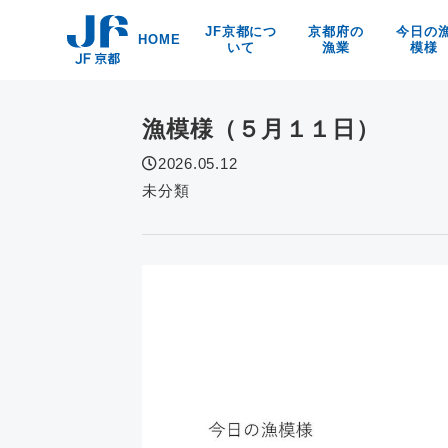
Skip
JF京都につ
京都府の
今日の
to
HOME
いて
漁業
模様
content
漁協紹介
京都の漁業・漁法
京都府
海洋環境保全
京・丹後の漁業漁村
食
漁模様（５月１１日）
リンク
京の特産品
なぜなの？
2026.05.12
京都の海の幸
未分類