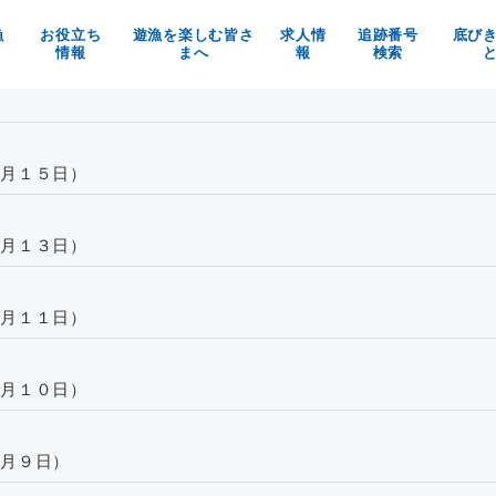
漁
お役立ち
遊漁を楽しむ皆さ
求人情
追跡番号
底び
情報
まへ
報
検索
の魚を使ったお料理メニュー
京都府漁業利用協定
漁師求人
べる！買う！体験する！
漁具被害防止についてのお願い
京都府漁協の職員募集
魚料理レシピ
マイナビ
月１５日）
イベント情報
お知らせ
月１３日）
月１１日）
月１０日）
月９日）