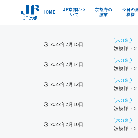
Skip
JF京都につ
京都府の
今日の
to
HOME
いて
漁業
模様
content
漁協紹介
京都の漁業・漁法
京都府
海洋環境保全
京・丹後の漁業漁村
食
未分類
リンク
京の特産品
2022年2月15日
漁模様（２
なぜなの？
京都の海の幸
未分類
2022年2月14日
漁模様（２
未分類
2022年2月12日
漁模様（２
未分類
2022年2月10日
漁模様（２
未分類
2022年2月10日
漁模様（２